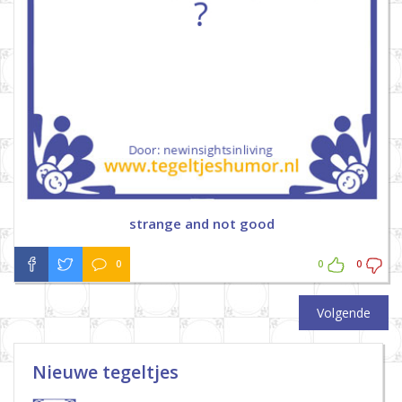
strange and not good
0
0
0
Volgende
Nieuwe tegeltjes