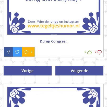
Dump Congres..
0
0
0
Vorige
Volgende