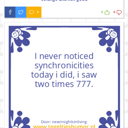
0
0
0