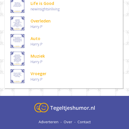
Life is Good
newinsightsinliving
Overleden
Harry.P
Auto
Harry.P
Muziek
Harry.P
Vroeger
Harry.P
Adverteren
-
Over
-
Contact