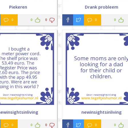
Piekeren
Drank probleem
0
0
0
0
0
newinsightsinliving
newinsightsinliving
0
0
0
0
0