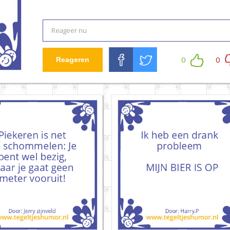
0
0
Reageren