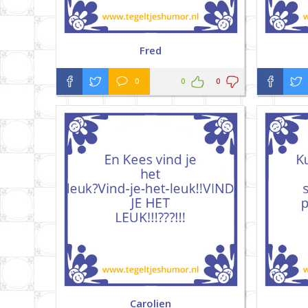
Fred
0
0
0
Carolien