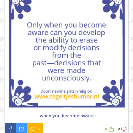
when you become aware
0
0
0