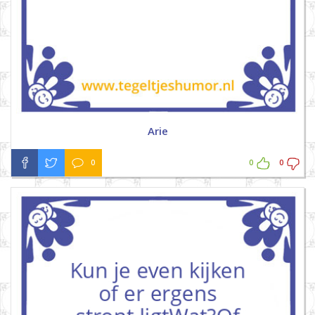
Arie
0
0
0