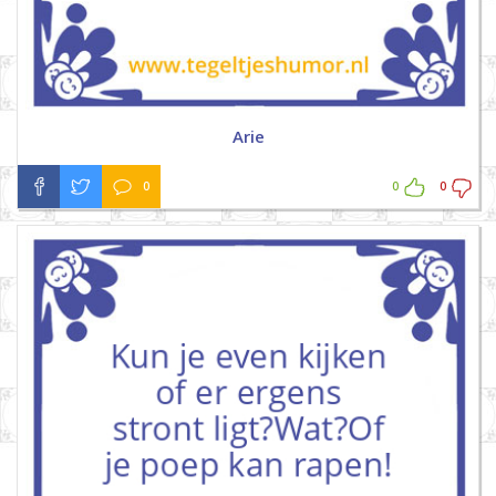
Arie
0
0
0