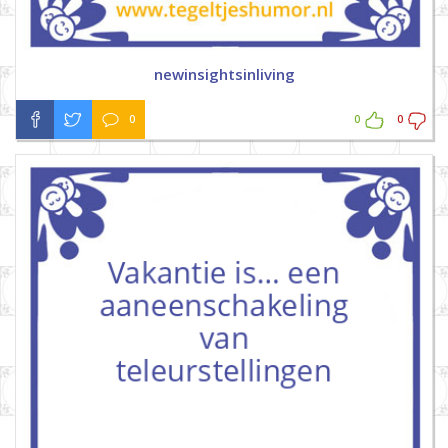
newinsightsinliving
0
0
0