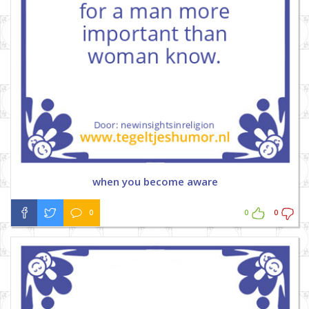
when you become aware
0
0
0