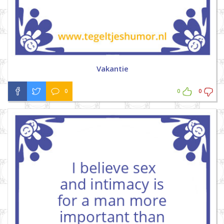
Vakantie
0
0
0