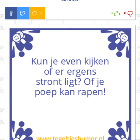
0
0
0