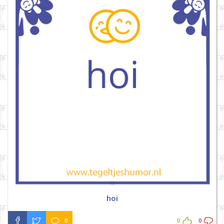
hoi
0
0
0