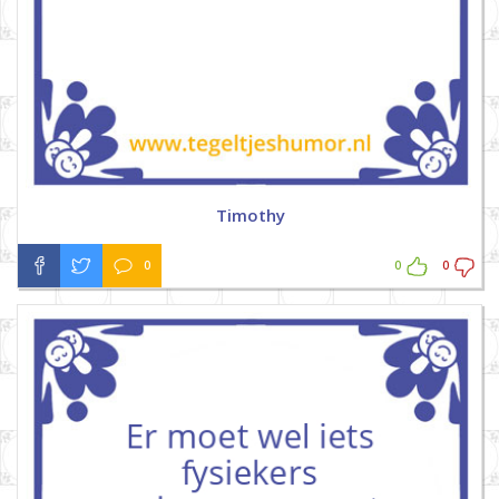
Timothy
0
0
0