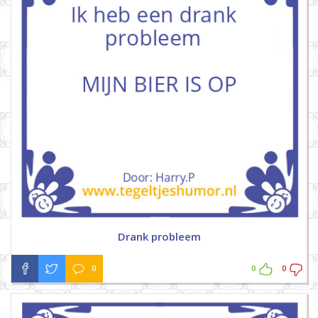
Drank probleem
0
0
0