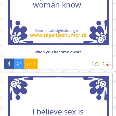
when you become aware
0
0
0